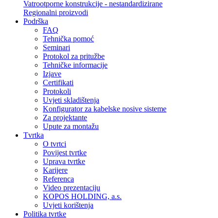
Vatrootporne konstrukcije - nestandardizirane
Regionalni proizvodi
Podrška
FAQ
Tehnička pomoć
Seminari
Protokol za pritužbe
Tehničke informacije
Izjave
Certifikati
Protokoli
Uvjeti skladištenja
Konfigurator za kabelske nosive sisteme
Za projektante
Upute za montažu
Tvrtka
O tvrtci
Povijest tvrtke
Uprava tvrtke
Karijere
Referenca
Video prezentaciju
KOPOS HOLDING, a.s.
Uvjeti korištenja
Politika tvrtke