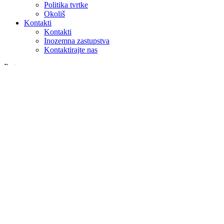
Politika tvrtke
Okoliš
Kontakti
Kontakti
Inozemna zastupstva
Kontaktirajte nas
Pretraga
na webu
u proizvodima
GLOBAL
Europa
English version
|
en
Česká republika
|
cs
Austria
|
de
Estonia
|
et