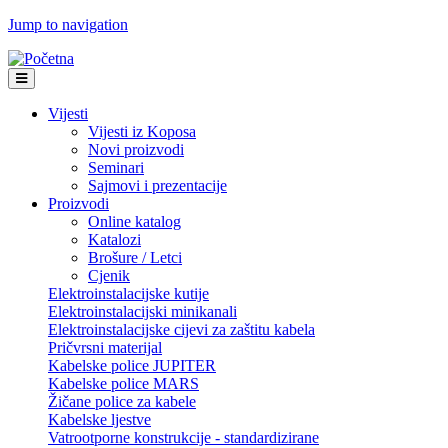
Jump to navigation
Vijesti
Vijesti iz Koposa
Novi proizvodi
Seminari
Sajmovi i prezentacije
Proizvodi
Online katalog
Katalozi
Brošure / Letci
Cjenik
Elektroinstalacijske kutije
Elektroinstalacijski minikanali
Elektroinstalacijske cijevi za zaštitu kabela
Pričvrsni materijal
Kabelske police JUPITER
Kabelske police MARS
Žičane police za kabele
Kabelske ljestve
Vatrootporne konstrukcije - standardizirane