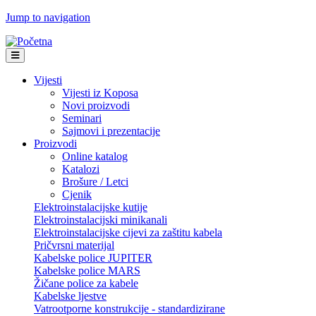
Jump to navigation
Vijesti
Vijesti iz Koposa
Novi proizvodi
Seminari
Sajmovi i prezentacije
Proizvodi
Online katalog
Katalozi
Brošure / Letci
Cjenik
Elektroinstalacijske kutije
Elektroinstalacijski minikanali
Elektroinstalacijske cijevi za zaštitu kabela
Pričvrsni materijal
Kabelske police JUPITER
Kabelske police MARS
Žičane police za kabele
Kabelske ljestve
Vatrootporne konstrukcije - standardizirane