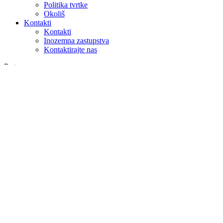
Politika tvrtke
Okoliš
Kontakti
Kontakti
Inozemna zastupstva
Kontaktirajte nas
Pretraga
na webu
u proizvodima
GLOBAL
Europa
English version
|
en
Česká republika
|
cs
Austria
|
de
Estonia
|
et