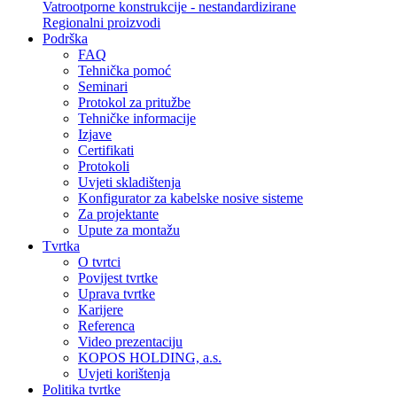
Vatrootporne konstrukcije - nestandardizirane
Regionalni proizvodi
Podrška
FAQ
Tehnička pomoć
Seminari
Protokol za pritužbe
Tehničke informacije
Izjave
Certifikati
Protokoli
Uvjeti skladištenja
Konfigurator za kabelske nosive sisteme
Za projektante
Upute za montažu
Tvrtka
O tvrtci
Povijest tvrtke
Uprava tvrtke
Karijere
Referenca
Video prezentaciju
KOPOS HOLDING, a.s.
Uvjeti korištenja
Politika tvrtke