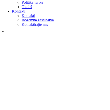
Politika tvrtke
Okoliš
Kontakti
Kontakti
Inozemna zastupstva
Kontaktirajte nas
Pretraga
na webu
u proizvodima
GLOBAL
Europa
English version
|
en
Česká republika
|
cs
Austria
|
de
Estonia
|
et