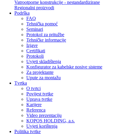
Vatrootporne konstrukcije - nestandardizirane
Regionalni proizvodi
Podrška
FAQ
Tehnička pomoć
Seminari
Protokol za pritužbe
Tehničke informacije
Izjave
Certifikati
Protokoli
Uvjeti skladištenja
Konfigurator za kabelske nosive sisteme
Za projektante
Upute za montažu
Tvrtka
O tvrtci
Povijest tvrtke
Uprava tvrtke
Karijere
Referenca
Video prezentaciju
KOPOS HOLDING, a.s.
Uvjeti korištenja
Politika tvrtke