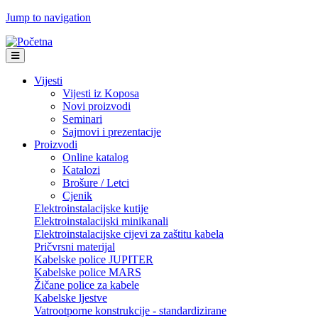
Jump to navigation
Vijesti
Vijesti iz Koposa
Novi proizvodi
Seminari
Sajmovi i prezentacije
Proizvodi
Online katalog
Katalozi
Brošure / Letci
Cjenik
Elektroinstalacijske kutije
Elektroinstalacijski minikanali
Elektroinstalacijske cijevi za zaštitu kabela
Pričvrsni materijal
Kabelske police JUPITER
Kabelske police MARS
Žičane police za kabele
Kabelske ljestve
Vatrootporne konstrukcije - standardizirane