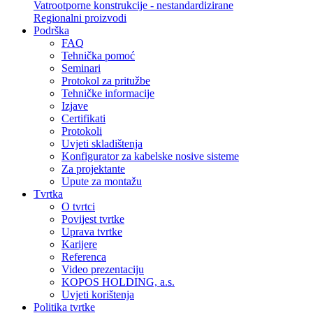
Vatrootporne konstrukcije - nestandardizirane
Regionalni proizvodi
Podrška
FAQ
Tehnička pomoć
Seminari
Protokol za pritužbe
Tehničke informacije
Izjave
Certifikati
Protokoli
Uvjeti skladištenja
Konfigurator za kabelske nosive sisteme
Za projektante
Upute za montažu
Tvrtka
O tvrtci
Povijest tvrtke
Uprava tvrtke
Karijere
Referenca
Video prezentaciju
KOPOS HOLDING, a.s.
Uvjeti korištenja
Politika tvrtke