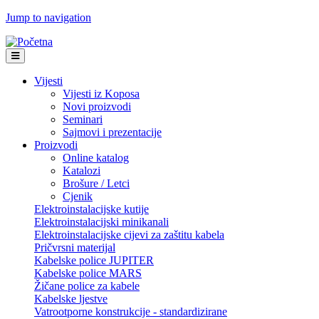
Jump to navigation
Vijesti
Vijesti iz Koposa
Novi proizvodi
Seminari
Sajmovi i prezentacije
Proizvodi
Online katalog
Katalozi
Brošure / Letci
Cjenik
Elektroinstalacijske kutije
Elektroinstalacijski minikanali
Elektroinstalacijske cijevi za zaštitu kabela
Pričvrsni materijal
Kabelske police JUPITER
Kabelske police MARS
Žičane police za kabele
Kabelske ljestve
Vatrootporne konstrukcije - standardizirane