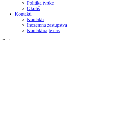
Politika tvrtke
Okoliš
Kontakti
Kontakti
Inozemna zastupstva
Kontaktirajte nas
Pretraga
na webu
u proizvodima
GLOBAL
Europa
English version
|
en
Česká republika
|
cs
Austria
|
de
Estonia
|
et