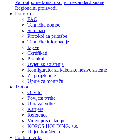
Vatrootporne konstrukcije - nestandardizirane
Regionalni proizvodi
Podrška
FAQ
Tehnička pomoć
Seminari
Protokol za pritužbe
Tehničke informacije
Izjave
Certifikati
Protokoli
Uvjeti skladištenja
Konfigurator za kabelske nosive sisteme
Za projektante
Upute za montažu
Tvrtka
O tvrtci
Povijest tvrtke
Uprava tvrtke
Karijere
Referenca
Video prezentaciju
KOPOS HOLDING, a.s.
Uvjeti korištenja
Politika tvrtke