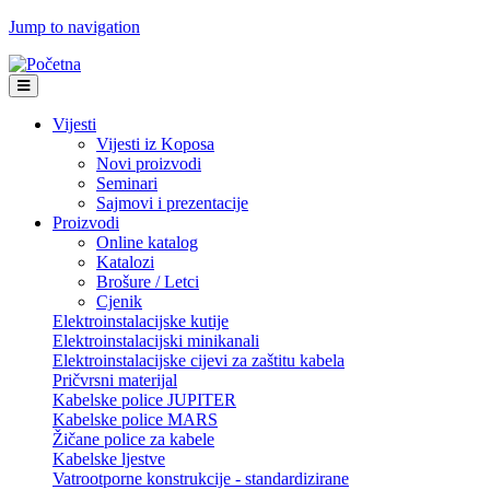
Jump to navigation
Vijesti
Vijesti iz Koposa
Novi proizvodi
Seminari
Sajmovi i prezentacije
Proizvodi
Online katalog
Katalozi
Brošure / Letci
Cjenik
Elektroinstalacijske kutije
Elektroinstalacijski minikanali
Elektroinstalacijske cijevi za zaštitu kabela
Pričvrsni materijal
Kabelske police JUPITER
Kabelske police MARS
Žičane police za kabele
Kabelske ljestve
Vatrootporne konstrukcije - standardizirane