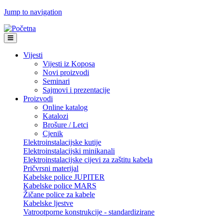
Jump to navigation
Vijesti
Vijesti iz Koposa
Novi proizvodi
Seminari
Sajmovi i prezentacije
Proizvodi
Online katalog
Katalozi
Brošure / Letci
Cjenik
Elektroinstalacijske kutije
Elektroinstalacijski minikanali
Elektroinstalacijske cijevi za zaštitu kabela
Pričvrsni materijal
Kabelske police JUPITER
Kabelske police MARS
Žičane police za kabele
Kabelske ljestve
Vatrootporne konstrukcije - standardizirane