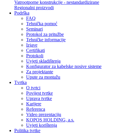
Vatrootporne konstrukcije - nestandardizirane
Regionalni proizvodi
Podrška
FAQ
Tehnička pomoć
Seminari
Protokol za pritužbe
Tehničke informacije
Izjave
Certifikati
Protokoli
Uvjeti skladištenja
Konfigurator za kabelske nosive sisteme
Za projektante
Upute za montažu
Tvrtka
O tvrtci
Povijest tvrtke
Uprava tvrtke
Karijere
Referenca
Video prezentaciju
KOPOS HOLDING, a.s.
Uvjeti korištenja
Politika tvrtke