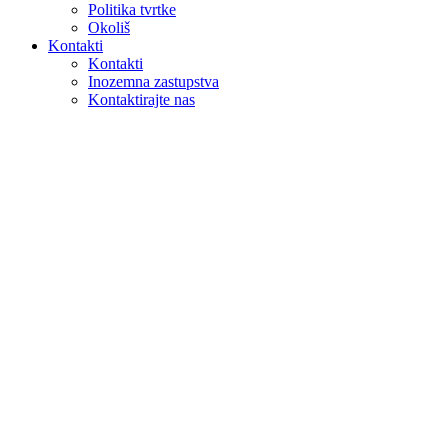
Politika tvrtke
Okoliš
Kontakti
Kontakti
Inozemna zastupstva
Kontaktirajte nas
Pretraga
na webu
u proizvodima
GLOBAL
Europa
English version
|
en
Česká republika
|
cs
Austria
|
de
Estonia
|
et