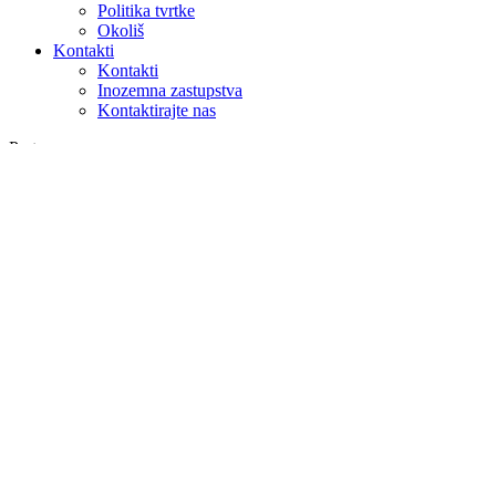
Politika tvrtke
Okoliš
Kontakti
Kontakti
Inozemna zastupstva
Kontaktirajte nas
Pretraga
na webu
u proizvodima
GLOBAL
Europa
English version
|
en
Česká republika
|
cs
Austria
|
de
Estonia
|
et