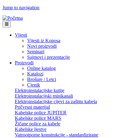
Jump to navigation
Vijesti
Vijesti iz Koposa
Novi proizvodi
Seminari
Sajmovi i prezentacije
Proizvodi
Online katalog
Katalozi
Brošure / Letci
Cjenik
Elektroinstalacijske kutije
Elektroinstalacijski minikanali
Elektroinstalacijske cijevi za zaštitu kabela
Pričvrsni materijal
Kabelske police JUPITER
Kabelske police MARS
Žičane police za kabele
Kabelske ljestve
Vatrootporne konstrukcije - standardizirane