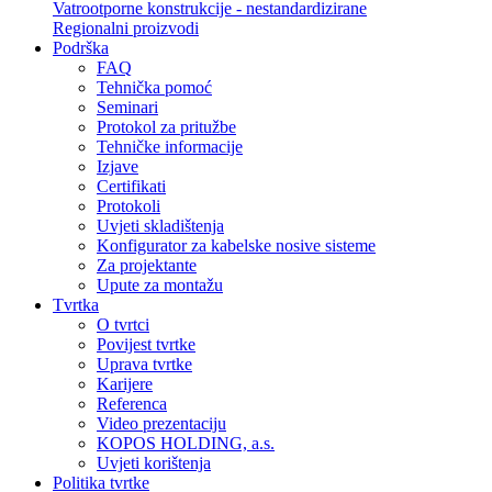
Vatrootporne konstrukcije - nestandardizirane
Regionalni proizvodi
Podrška
FAQ
Tehnička pomoć
Seminari
Protokol za pritužbe
Tehničke informacije
Izjave
Certifikati
Protokoli
Uvjeti skladištenja
Konfigurator za kabelske nosive sisteme
Za projektante
Upute za montažu
Tvrtka
O tvrtci
Povijest tvrtke
Uprava tvrtke
Karijere
Referenca
Video prezentaciju
KOPOS HOLDING, a.s.
Uvjeti korištenja
Politika tvrtke