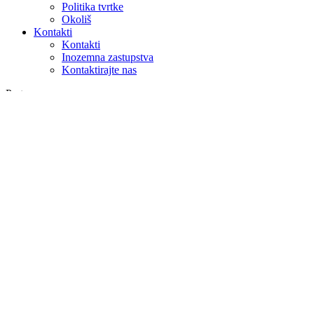
Politika tvrtke
Okoliš
Kontakti
Kontakti
Inozemna zastupstva
Kontaktirajte nas
Pretraga
na webu
u proizvodima
GLOBAL
Europa
English version
|
en
Česká republika
|
cs
Austria
|
de
Estonia
|
et