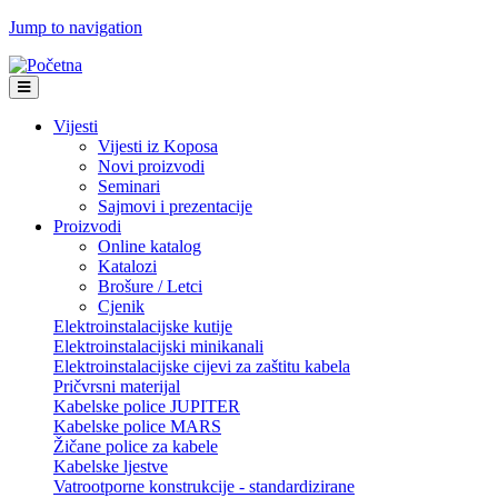
Jump to navigation
Vijesti
Vijesti iz Koposa
Novi proizvodi
Seminari
Sajmovi i prezentacije
Proizvodi
Online katalog
Katalozi
Brošure / Letci
Cjenik
Elektroinstalacijske kutije
Elektroinstalacijski minikanali
Elektroinstalacijske cijevi za zaštitu kabela
Pričvrsni materijal
Kabelske police JUPITER
Kabelske police MARS
Žičane police za kabele
Kabelske ljestve
Vatrootporne konstrukcije - standardizirane