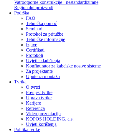
Vatrootporne konstrukcije - nestandardizirane
Regionalni proizvodi
Podrška
FAQ
Tehnička pomoć
Seminari
Protokol za pritužbe
Tehničke informacije
Izjave
Certifikati
Protokoli
Uvjeti skladištenja
Konfigurator za kabelske nosive sisteme
Za projektante
Upute za montažu
Tvrtka
O tvrtci
Povijest tvrtke
Uprava tvrtke
Karijere
Referenca
Video prezentaciju
KOPOS HOLDING, a.s.
Uvjeti korištenja
Politika tvrtke