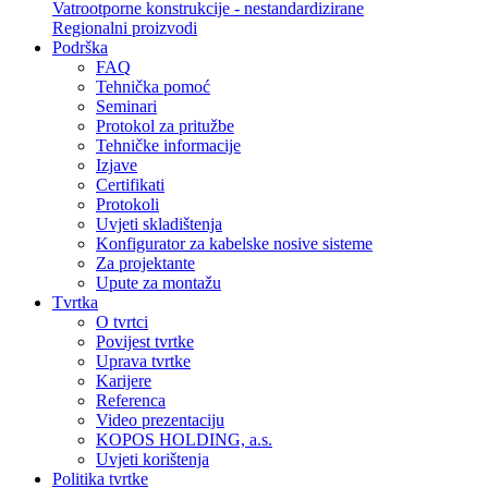
Vatrootporne konstrukcije - nestandardizirane
Regionalni proizvodi
Podrška
FAQ
Tehnička pomoć
Seminari
Protokol za pritužbe
Tehničke informacije
Izjave
Certifikati
Protokoli
Uvjeti skladištenja
Konfigurator za kabelske nosive sisteme
Za projektante
Upute za montažu
Tvrtka
O tvrtci
Povijest tvrtke
Uprava tvrtke
Karijere
Referenca
Video prezentaciju
KOPOS HOLDING, a.s.
Uvjeti korištenja
Politika tvrtke