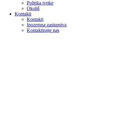
Politika tvrtke
Okoliš
Kontakti
Kontakti
Inozemna zastupstva
Kontaktirajte nas
Pretraga
na webu
u proizvodima
GLOBAL
Europa
English version
|
en
Česká republika
|
cs
Austria
|
de
Estonia
|
et