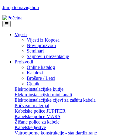
Jump to navigation
Vijesti
Vijesti iz Koposa
Novi proizvodi
Seminari
Sajmovi i prezentacije
Proizvodi
Online katalog
Katalozi
Brošure / Letci
Cjenik
Elektroinstalacijske kutije
Elektroinstalacijski minikanali
Elektroinstalacijske cijevi za zaštitu kabela
Pričvrsni materijal
Kabelske police JUPITER
Kabelske police MARS
Žičane police za kabele
Kabelske ljestve
Vatrootporne konstrukcije - standardizirane