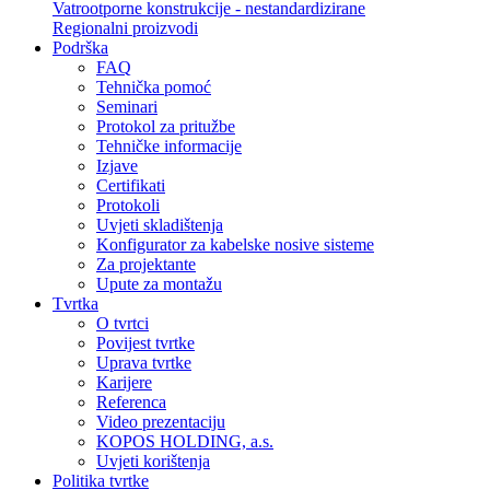
Vatrootporne konstrukcije - nestandardizirane
Regionalni proizvodi
Podrška
FAQ
Tehnička pomoć
Seminari
Protokol za pritužbe
Tehničke informacije
Izjave
Certifikati
Protokoli
Uvjeti skladištenja
Konfigurator za kabelske nosive sisteme
Za projektante
Upute za montažu
Tvrtka
O tvrtci
Povijest tvrtke
Uprava tvrtke
Karijere
Referenca
Video prezentaciju
KOPOS HOLDING, a.s.
Uvjeti korištenja
Politika tvrtke