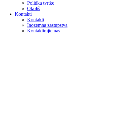
Politika tvrtke
Okoliš
Kontakti
Kontakti
Inozemna zastupstva
Kontaktirajte nas
Pretraga
na webu
u proizvodima
GLOBAL
Europa
English version
|
en
Česká republika
|
cs
Austria
|
de
Estonia
|
et