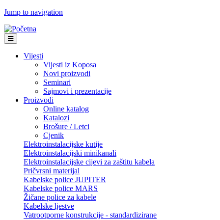
Jump to navigation
Vijesti
Vijesti iz Koposa
Novi proizvodi
Seminari
Sajmovi i prezentacije
Proizvodi
Online katalog
Katalozi
Brošure / Letci
Cjenik
Elektroinstalacijske kutije
Elektroinstalacijski minikanali
Elektroinstalacijske cijevi za zaštitu kabela
Pričvrsni materijal
Kabelske police JUPITER
Kabelske police MARS
Žičane police za kabele
Kabelske ljestve
Vatrootporne konstrukcije - standardizirane