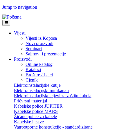
Jump to navigation
Vijesti
Vijesti iz Koposa
Novi proizvodi
Seminari
Sajmovi i prezentacije
Proizvodi
Online katalog
Katalozi
Brošure / Letci
Cjenik
Elektroinstalacijske kutije
Elektroinstalacijski minikanali
Elektroinstalacijske cijevi za zaštitu kabela
Pričvrsni materijal
Kabelske police JUPITER
Kabelske police MARS
Žičane police za kabele
Kabelske ljestve
Vatrootporne konstrukcije - standardizirane