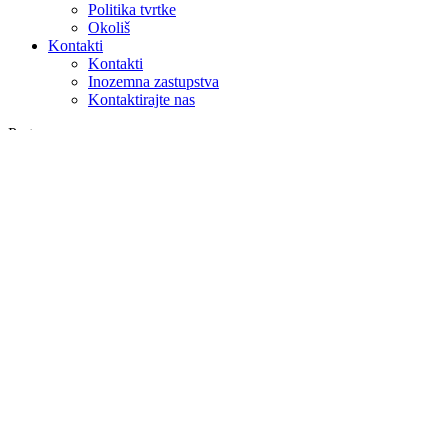
Politika tvrtke
Okoliš
Kontakti
Kontakti
Inozemna zastupstva
Kontaktirajte nas
Pretraga
na webu
u proizvodima
GLOBAL
Europa
English version
|
en
Česká republika
|
cs
Austria
|
de
Estonia
|
et