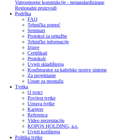
Vatrootporne konstrukcije - nestandardizirane
Regionalni proizvodi
Podrška
FAQ
Tehnička pomoć
Seminari
Protokol za pritužbe
Tehničke informacije
Izjave
Certifikati
Protokoli
Uvjeti skladištenja
Konfigurator za kabelske nosive sisteme
Za projektante
Upute za montažu
Tvrtka
O tvrtci
Povijest tvrtke
Uprava tvrtke
Karijere
Referenca
Video prezentaciju
KOPOS HOLDING, a.s.
Uvjeti korištenja
Politika tvrtke