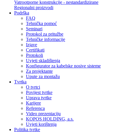
Vatrootporne konstrukcije - nestandardizirane
Regionalni proizvodi
Podrška
FAQ
Tehnička pomoć
Seminari
Protokol za pritužbe
Tehničke informacije
Izjave
Certifikati
Protokoli
Uvjeti skladištenja
Konfigurator za kabelske nosive sisteme
Za projektante
Upute za montažu
Tvrtka
O tvrtci
Povijest tvrtke
Uprava tvrtke
Karijere
Referenca
Video prezentaciju
KOPOS HOLDING, a.s.
Uvjeti korištenja
Politika tvrtke