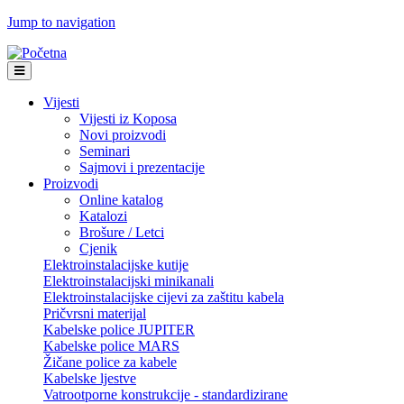
Jump to navigation
Vijesti
Vijesti iz Koposa
Novi proizvodi
Seminari
Sajmovi i prezentacije
Proizvodi
Online katalog
Katalozi
Brošure / Letci
Cjenik
Elektroinstalacijske kutije
Elektroinstalacijski minikanali
Elektroinstalacijske cijevi za zaštitu kabela
Pričvrsni materijal
Kabelske police JUPITER
Kabelske police MARS
Žičane police za kabele
Kabelske ljestve
Vatrootporne konstrukcije - standardizirane