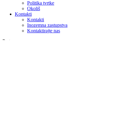
Politika tvrtke
Okoliš
Kontakti
Kontakti
Inozemna zastupstva
Kontaktirajte nas
Pretraga
na webu
u proizvodima
GLOBAL
Europa
English version
|
en
Česká republika
|
cs
Austria
|
de
Estonia
|
et