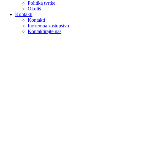
Politika tvrtke
Okoliš
Kontakti
Kontakti
Inozemna zastupstva
Kontaktirajte nas
Pretraga
na webu
u proizvodima
GLOBAL
Europa
English version
|
en
Česká republika
|
cs
Austria
|
de
Estonia
|
et