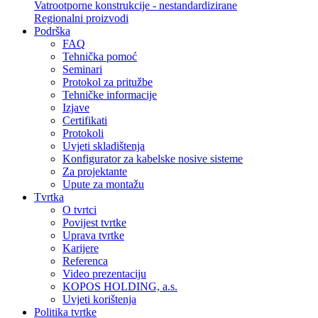
Vatrootporne konstrukcije - nestandardizirane
Regionalni proizvodi
Podrška
FAQ
Tehnička pomoć
Seminari
Protokol za pritužbe
Tehničke informacije
Izjave
Certifikati
Protokoli
Uvjeti skladištenja
Konfigurator za kabelske nosive sisteme
Za projektante
Upute za montažu
Tvrtka
O tvrtci
Povijest tvrtke
Uprava tvrtke
Karijere
Referenca
Video prezentaciju
KOPOS HOLDING, a.s.
Uvjeti korištenja
Politika tvrtke