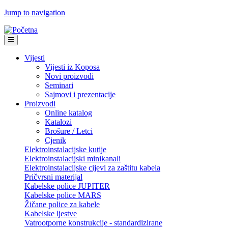
Jump to navigation
Vijesti
Vijesti iz Koposa
Novi proizvodi
Seminari
Sajmovi i prezentacije
Proizvodi
Online katalog
Katalozi
Brošure / Letci
Cjenik
Elektroinstalacijske kutije
Elektroinstalacijski minikanali
Elektroinstalacijske cijevi za zaštitu kabela
Pričvrsni materijal
Kabelske police JUPITER
Kabelske police MARS
Žičane police za kabele
Kabelske ljestve
Vatrootporne konstrukcije - standardizirane