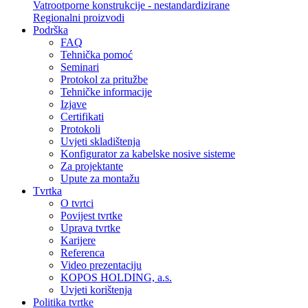
Vatrootporne konstrukcije - nestandardizirane
Regionalni proizvodi
Podrška
FAQ
Tehnička pomoć
Seminari
Protokol za pritužbe
Tehničke informacije
Izjave
Certifikati
Protokoli
Uvjeti skladištenja
Konfigurator za kabelske nosive sisteme
Za projektante
Upute za montažu
Tvrtka
O tvrtci
Povijest tvrtke
Uprava tvrtke
Karijere
Referenca
Video prezentaciju
KOPOS HOLDING, a.s.
Uvjeti korištenja
Politika tvrtke