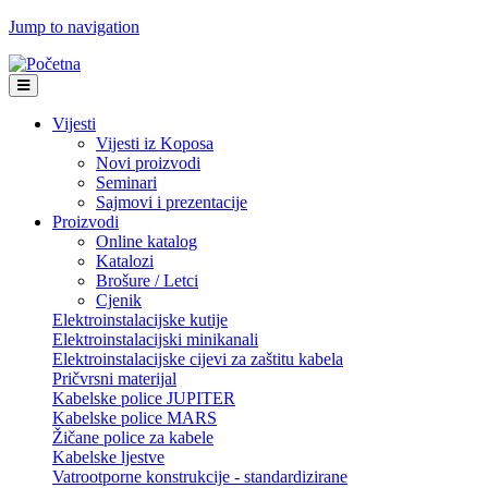
Jump to navigation
Vijesti
Vijesti iz Koposa
Novi proizvodi
Seminari
Sajmovi i prezentacije
Proizvodi
Online katalog
Katalozi
Brošure / Letci
Cjenik
Elektroinstalacijske kutije
Elektroinstalacijski minikanali
Elektroinstalacijske cijevi za zaštitu kabela
Pričvrsni materijal
Kabelske police JUPITER
Kabelske police MARS
Žičane police za kabele
Kabelske ljestve
Vatrootporne konstrukcije - standardizirane