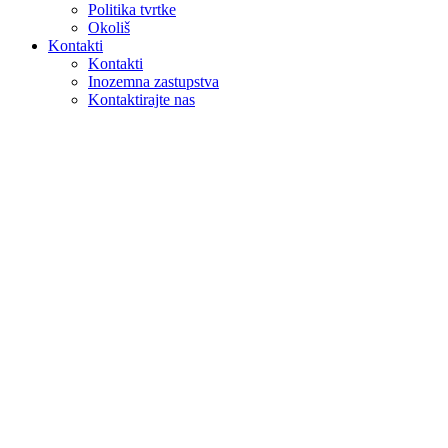
Politika tvrtke
Okoliš
Kontakti
Kontakti
Inozemna zastupstva
Kontaktirajte nas
Pretraga
na webu
u proizvodima
GLOBAL
Europa
English version
|
en
Česká republika
|
cs
Austria
|
de
Estonia
|
et