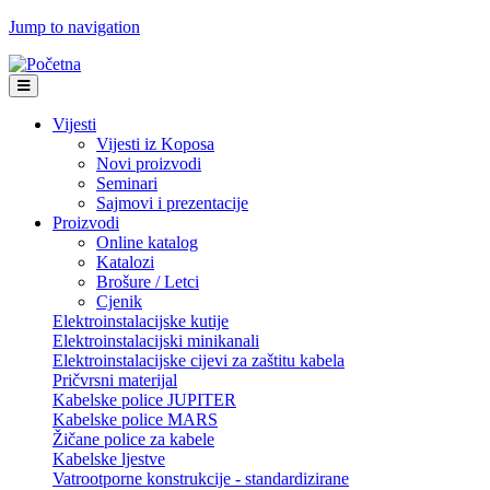
Jump to navigation
Vijesti
Vijesti iz Koposa
Novi proizvodi
Seminari
Sajmovi i prezentacije
Proizvodi
Online katalog
Katalozi
Brošure / Letci
Cjenik
Elektroinstalacijske kutije
Elektroinstalacijski minikanali
Elektroinstalacijske cijevi za zaštitu kabela
Pričvrsni materijal
Kabelske police JUPITER
Kabelske police MARS
Žičane police za kabele
Kabelske ljestve
Vatrootporne konstrukcije - standardizirane