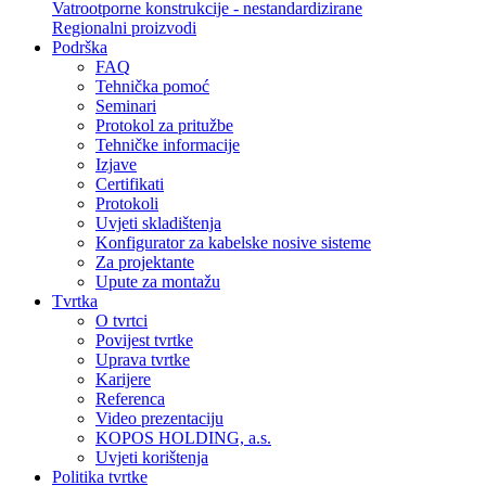
Vatrootporne konstrukcije - nestandardizirane
Regionalni proizvodi
Podrška
FAQ
Tehnička pomoć
Seminari
Protokol za pritužbe
Tehničke informacije
Izjave
Certifikati
Protokoli
Uvjeti skladištenja
Konfigurator za kabelske nosive sisteme
Za projektante
Upute za montažu
Tvrtka
O tvrtci
Povijest tvrtke
Uprava tvrtke
Karijere
Referenca
Video prezentaciju
KOPOS HOLDING, a.s.
Uvjeti korištenja
Politika tvrtke