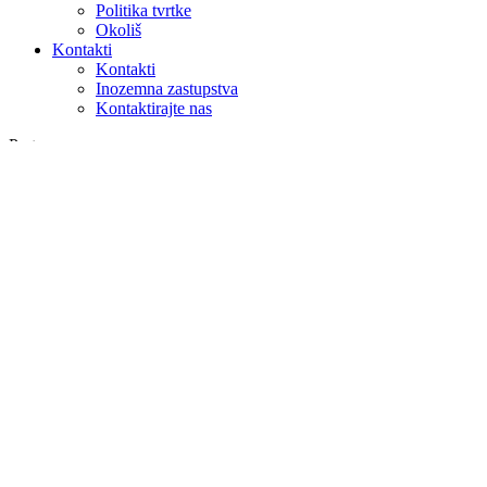
Politika tvrtke
Okoliš
Kontakti
Kontakti
Inozemna zastupstva
Kontaktirajte nas
Pretraga
na webu
u proizvodima
GLOBAL
Europa
English version
|
en
Česká republika
|
cs
Austria
|
de
Estonia
|
et