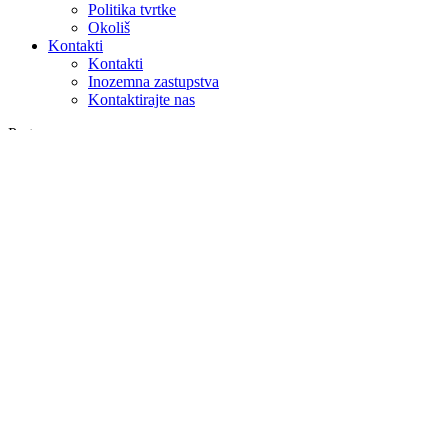
Politika tvrtke
Okoliš
Kontakti
Kontakti
Inozemna zastupstva
Kontaktirajte nas
Pretraga
na webu
u proizvodima
GLOBAL
Europa
English version
|
en
Česká republika
|
cs
Austria
|
de
Estonia
|
et