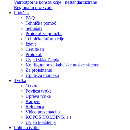
Vatrootporne konstrukcije - nestandardizirane
Regionalni proizvodi
Podrška
FAQ
Tehnička pomoć
Seminari
Protokol za pritužbe
Tehničke informacije
Izjave
Certifikati
Protokoli
Uvjeti skladištenja
Konfigurator za kabelske nosive sisteme
Za projektante
Upute za montažu
Tvrtka
O tvrtci
Povijest tvrtke
Uprava tvrtke
Karijere
Referenca
Video prezentaciju
KOPOS HOLDING, a.s.
Uvjeti korištenja
Politika tvrtke