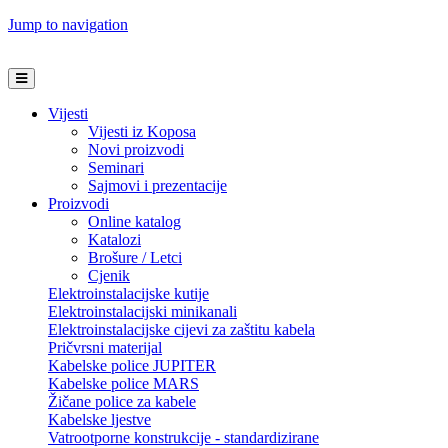
Jump to navigation
Vijesti
Vijesti iz Koposa
Novi proizvodi
Seminari
Sajmovi i prezentacije
Proizvodi
Online katalog
Katalozi
Brošure / Letci
Cjenik
Elektroinstalacijske kutije
Elektroinstalacijski minikanali
Elektroinstalacijske cijevi za zaštitu kabela
Pričvrsni materijal
Kabelske police JUPITER
Kabelske police MARS
Žičane police za kabele
Kabelske ljestve
Vatrootporne konstrukcije - standardizirane