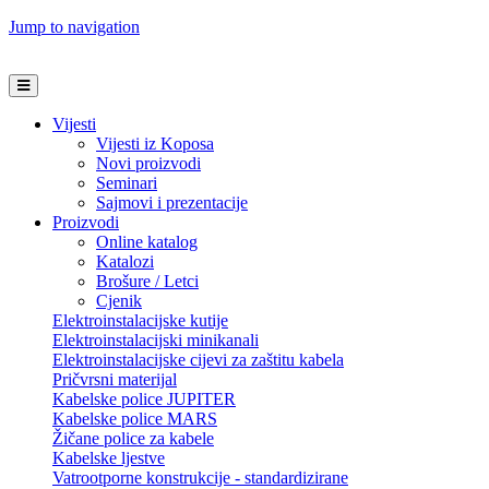
Jump to navigation
Vijesti
Vijesti iz Koposa
Novi proizvodi
Seminari
Sajmovi i prezentacije
Proizvodi
Online katalog
Katalozi
Brošure / Letci
Cjenik
Elektroinstalacijske kutije
Elektroinstalacijski minikanali
Elektroinstalacijske cijevi za zaštitu kabela
Pričvrsni materijal
Kabelske police JUPITER
Kabelske police MARS
Žičane police za kabele
Kabelske ljestve
Vatrootporne konstrukcije - standardizirane