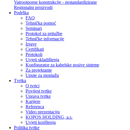
Vatrootporne konstrukcije - nestandardizirane
Regionalni proizvodi
Podrška
FAQ
Tehnička pomoć
Seminari
Protokol za pritužbe
Tehničke informacije
Izjave
Certifikati
Protokoli
Uvjeti skladištenja
Konfigurator za kabelske nosive sisteme
Za projektante
Upute za montažu
Tvrtka
O tvrtci
Povijest tvrtke
Uprava tvrtke
Karijere
Referenca
Video prezentaciju
KOPOS HOLDING, a.s.
Uvjeti korištenja
Politika tvrtke