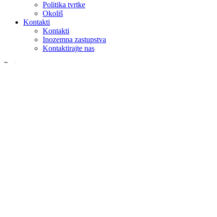
Politika tvrtke
Okoliš
Kontakti
Kontakti
Inozemna zastupstva
Kontaktirajte nas
Pretraga
na webu
u proizvodima
GLOBAL
Europa
English version
|
en
Česká republika
|
cs
Austria
|
de
Estonia
|
et