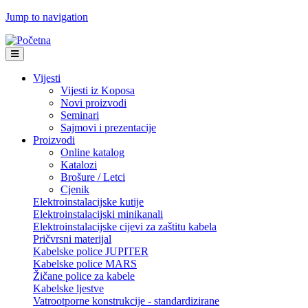
Jump to navigation
Vijesti
Vijesti iz Koposa
Novi proizvodi
Seminari
Sajmovi i prezentacije
Proizvodi
Online katalog
Katalozi
Brošure / Letci
Cjenik
Elektroinstalacijske kutije
Elektroinstalacijski minikanali
Elektroinstalacijske cijevi za zaštitu kabela
Pričvrsni materijal
Kabelske police JUPITER
Kabelske police MARS
Žičane police za kabele
Kabelske ljestve
Vatrootporne konstrukcije - standardizirane