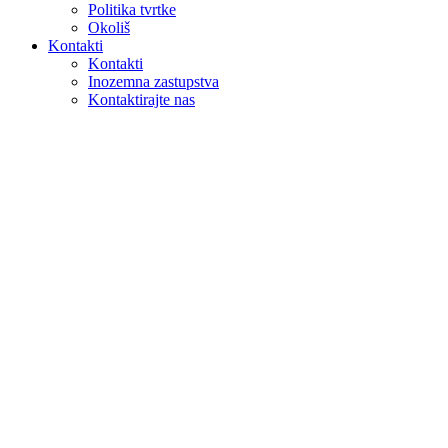
Politika tvrtke
Okoliš
Kontakti
Kontakti
Inozemna zastupstva
Kontaktirajte nas
Pretraga
na webu
u proizvodima
GLOBAL
Europa
English version
|
en
Česká republika
|
cs
Austria
|
de
Estonia
|
et