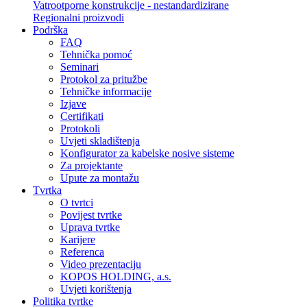
Vatrootporne konstrukcije - nestandardizirane
Regionalni proizvodi
Podrška
FAQ
Tehnička pomoć
Seminari
Protokol za pritužbe
Tehničke informacije
Izjave
Certifikati
Protokoli
Uvjeti skladištenja
Konfigurator za kabelske nosive sisteme
Za projektante
Upute za montažu
Tvrtka
O tvrtci
Povijest tvrtke
Uprava tvrtke
Karijere
Referenca
Video prezentaciju
KOPOS HOLDING, a.s.
Uvjeti korištenja
Politika tvrtke