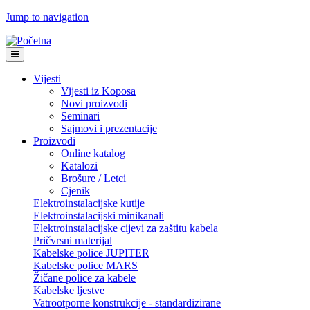
Jump to navigation
Vijesti
Vijesti iz Koposa
Novi proizvodi
Seminari
Sajmovi i prezentacije
Proizvodi
Online katalog
Katalozi
Brošure / Letci
Cjenik
Elektroinstalacijske kutije
Elektroinstalacijski minikanali
Elektroinstalacijske cijevi za zaštitu kabela
Pričvrsni materijal
Kabelske police JUPITER
Kabelske police MARS
Žičane police za kabele
Kabelske ljestve
Vatrootporne konstrukcije - standardizirane