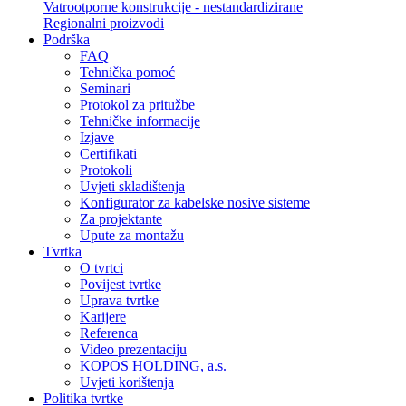
Vatrootporne konstrukcije - nestandardizirane
Regionalni proizvodi
Podrška
FAQ
Tehnička pomoć
Seminari
Protokol za pritužbe
Tehničke informacije
Izjave
Certifikati
Protokoli
Uvjeti skladištenja
Konfigurator za kabelske nosive sisteme
Za projektante
Upute za montažu
Tvrtka
O tvrtci
Povijest tvrtke
Uprava tvrtke
Karijere
Referenca
Video prezentaciju
KOPOS HOLDING, a.s.
Uvjeti korištenja
Politika tvrtke