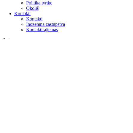
Politika tvrtke
Okoliš
Kontakti
Kontakti
Inozemna zastupstva
Kontaktirajte nas
Pretraga
na webu
u proizvodima
GLOBAL
Europa
English version
|
en
Česká republika
|
cs
Austria
|
de
Estonia
|
et