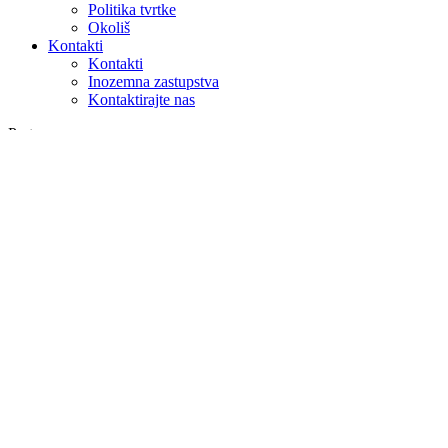
Politika tvrtke
Okoliš
Kontakti
Kontakti
Inozemna zastupstva
Kontaktirajte nas
Pretraga
na webu
u proizvodima
GLOBAL
Europa
English version
|
en
Česká republika
|
cs
Austria
|
de
Estonia
|
et