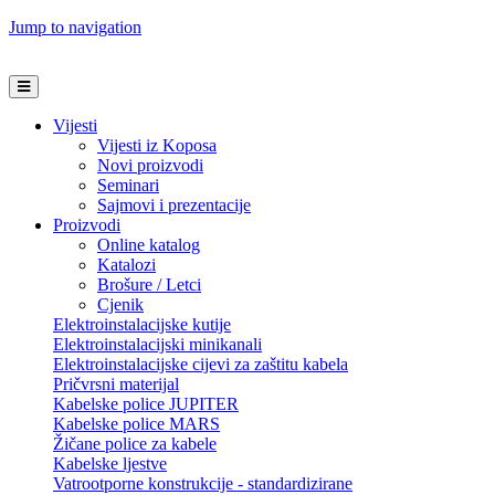
Jump to navigation
Vijesti
Vijesti iz Koposa
Novi proizvodi
Seminari
Sajmovi i prezentacije
Proizvodi
Online katalog
Katalozi
Brošure / Letci
Cjenik
Elektroinstalacijske kutije
Elektroinstalacijski minikanali
Elektroinstalacijske cijevi za zaštitu kabela
Pričvrsni materijal
Kabelske police JUPITER
Kabelske police MARS
Žičane police za kabele
Kabelske ljestve
Vatrootporne konstrukcije - standardizirane