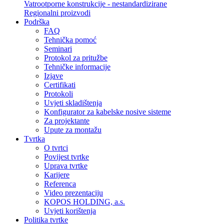
Vatrootporne konstrukcije - nestandardizirane
Regionalni proizvodi
Podrška
FAQ
Tehnička pomoć
Seminari
Protokol za pritužbe
Tehničke informacije
Izjave
Certifikati
Protokoli
Uvjeti skladištenja
Konfigurator za kabelske nosive sisteme
Za projektante
Upute za montažu
Tvrtka
O tvrtci
Povijest tvrtke
Uprava tvrtke
Karijere
Referenca
Video prezentaciju
KOPOS HOLDING, a.s.
Uvjeti korištenja
Politika tvrtke