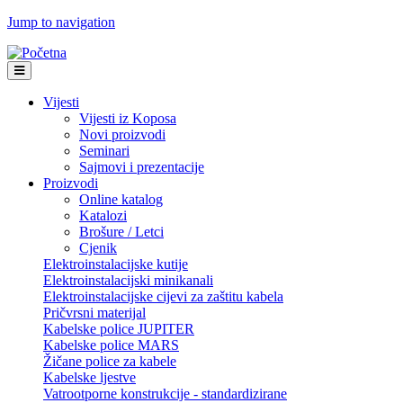
Jump to navigation
Vijesti
Vijesti iz Koposa
Novi proizvodi
Seminari
Sajmovi i prezentacije
Proizvodi
Online katalog
Katalozi
Brošure / Letci
Cjenik
Elektroinstalacijske kutije
Elektroinstalacijski minikanali
Elektroinstalacijske cijevi za zaštitu kabela
Pričvrsni materijal
Kabelske police JUPITER
Kabelske police MARS
Žičane police za kabele
Kabelske ljestve
Vatrootporne konstrukcije - standardizirane