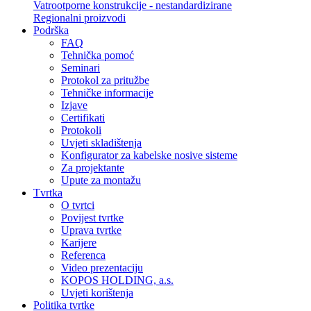
Vatrootporne konstrukcije - nestandardizirane
Regionalni proizvodi
Podrška
FAQ
Tehnička pomoć
Seminari
Protokol za pritužbe
Tehničke informacije
Izjave
Certifikati
Protokoli
Uvjeti skladištenja
Konfigurator za kabelske nosive sisteme
Za projektante
Upute za montažu
Tvrtka
O tvrtci
Povijest tvrtke
Uprava tvrtke
Karijere
Referenca
Video prezentaciju
KOPOS HOLDING, a.s.
Uvjeti korištenja
Politika tvrtke