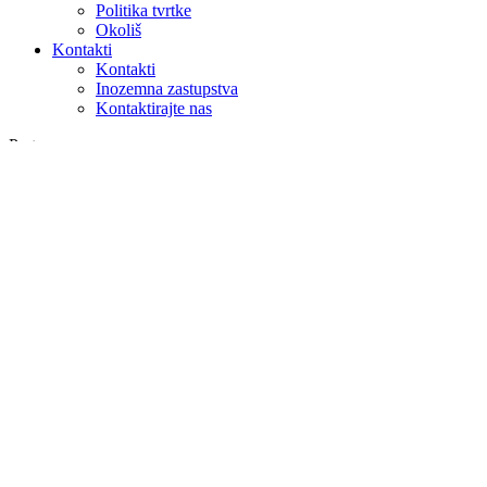
Politika tvrtke
Okoliš
Kontakti
Kontakti
Inozemna zastupstva
Kontaktirajte nas
Pretraga
na webu
u proizvodima
GLOBAL
Europa
English version
|
en
Česká republika
|
cs
Austria
|
de
Estonia
|
et