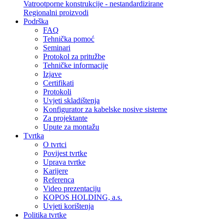
Vatrootporne konstrukcije - nestandardizirane
Regionalni proizvodi
Podrška
FAQ
Tehnička pomoć
Seminari
Protokol za pritužbe
Tehničke informacije
Izjave
Certifikati
Protokoli
Uvjeti skladištenja
Konfigurator za kabelske nosive sisteme
Za projektante
Upute za montažu
Tvrtka
O tvrtci
Povijest tvrtke
Uprava tvrtke
Karijere
Referenca
Video prezentaciju
KOPOS HOLDING, a.s.
Uvjeti korištenja
Politika tvrtke