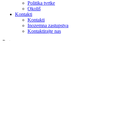
Politika tvrtke
Okoliš
Kontakti
Kontakti
Inozemna zastupstva
Kontaktirajte nas
Pretraga
na webu
u proizvodima
GLOBAL
Europa
English version
|
en
Česká republika
|
cs
Austria
|
de
Estonia
|
et