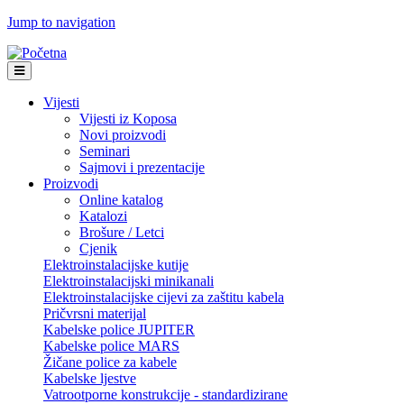
Jump to navigation
Vijesti
Vijesti iz Koposa
Novi proizvodi
Seminari
Sajmovi i prezentacije
Proizvodi
Online katalog
Katalozi
Brošure / Letci
Cjenik
Elektroinstalacijske kutije
Elektroinstalacijski minikanali
Elektroinstalacijske cijevi za zaštitu kabela
Pričvrsni materijal
Kabelske police JUPITER
Kabelske police MARS
Žičane police za kabele
Kabelske ljestve
Vatrootporne konstrukcije - standardizirane