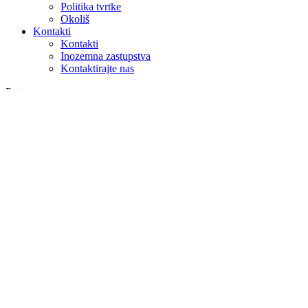
Politika tvrtke
Okoliš
Kontakti
Kontakti
Inozemna zastupstva
Kontaktirajte nas
Pretraga
na webu
u proizvodima
GLOBAL
Europa
English version
|
en
Česká republika
|
cs
Austria
|
de
Estonia
|
et