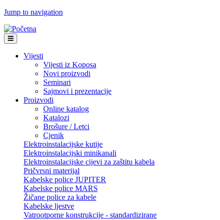
Jump to navigation
Vijesti
Vijesti iz Koposa
Novi proizvodi
Seminari
Sajmovi i prezentacije
Proizvodi
Online katalog
Katalozi
Brošure / Letci
Cjenik
Elektroinstalacijske kutije
Elektroinstalacijski minikanali
Elektroinstalacijske cijevi za zaštitu kabela
Pričvrsni materijal
Kabelske police JUPITER
Kabelske police MARS
Žičane police za kabele
Kabelske ljestve
Vatrootporne konstrukcije - standardizirane