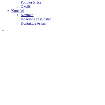
Politika tvrtke
Okoliš
Kontakti
Kontakti
Inozemna zastupstva
Kontaktirajte nas
Pretraga
na webu
u proizvodima
GLOBAL
Europa
English version
|
en
Česká republika
|
cs
Austria
|
de
Estonia
|
et