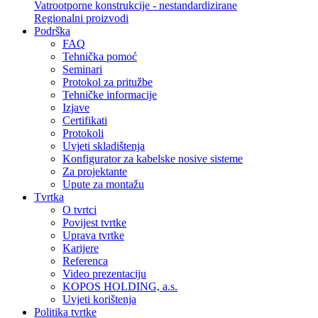
Vatrootporne konstrukcije - nestandardizirane
Regionalni proizvodi
Podrška
FAQ
Tehnička pomoć
Seminari
Protokol za pritužbe
Tehničke informacije
Izjave
Certifikati
Protokoli
Uvjeti skladištenja
Konfigurator za kabelske nosive sisteme
Za projektante
Upute za montažu
Tvrtka
O tvrtci
Povijest tvrtke
Uprava tvrtke
Karijere
Referenca
Video prezentaciju
KOPOS HOLDING, a.s.
Uvjeti korištenja
Politika tvrtke