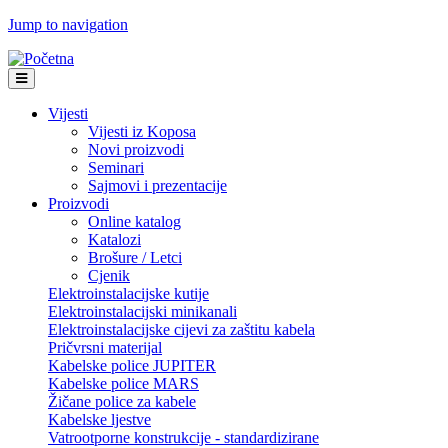
Jump to navigation
Vijesti
Vijesti iz Koposa
Novi proizvodi
Seminari
Sajmovi i prezentacije
Proizvodi
Online katalog
Katalozi
Brošure / Letci
Cjenik
Elektroinstalacijske kutije
Elektroinstalacijski minikanali
Elektroinstalacijske cijevi za zaštitu kabela
Pričvrsni materijal
Kabelske police JUPITER
Kabelske police MARS
Žičane police za kabele
Kabelske ljestve
Vatrootporne konstrukcije - standardizirane