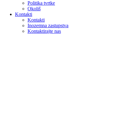
Politika tvrtke
Okoliš
Kontakti
Kontakti
Inozemna zastupstva
Kontaktirajte nas
Pretraga
na webu
u proizvodima
GLOBAL
Europa
English version
|
en
Česká republika
|
cs
Austria
|
de
Estonia
|
et