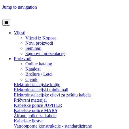
Jump to navigation
Vijesti
Vijesti iz Koposa
Novi proizvodi
Seminari
Sajmovi i prezentacije
Proizvodi
Online katalog
Katalozi
Brošure / Letci
Cjenik
Elektroinstalacijske kutije
Elektroinstalacijski minikanali
Elektroinstalacijske cijevi za zaštitu kabela
Pričvrsni materijal
Kabelske police JUPITER
Kabelske police MARS
Žičane police za kabele
Kabelske ljestve
Vatrootporne konstrukcije - standardizirane