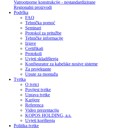
Vatrootporne konstrukcije - nestandardizirane
Regionalni proizvodi
Podrška
FAQ
Tehnička pomoć
Seminari
Protokol za pritužbe
Tehničke informacije
Izjave
Certifikati
Protokoli
Uvjeti skladištenja
Konfigurator za kabelske nosive sisteme
Za projektante
Upute za montažu
Tvrtka
O tvrtci
Povijest tvrtke
Uprava tvrtke
Karijere
Referenca
Video prezentaciju
KOPOS HOLDING, a.s.
Uvjeti korištenja
Politika tvrtke