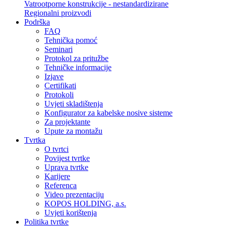
Vatrootporne konstrukcije - nestandardizirane
Regionalni proizvodi
Podrška
FAQ
Tehnička pomoć
Seminari
Protokol za pritužbe
Tehničke informacije
Izjave
Certifikati
Protokoli
Uvjeti skladištenja
Konfigurator za kabelske nosive sisteme
Za projektante
Upute za montažu
Tvrtka
O tvrtci
Povijest tvrtke
Uprava tvrtke
Karijere
Referenca
Video prezentaciju
KOPOS HOLDING, a.s.
Uvjeti korištenja
Politika tvrtke