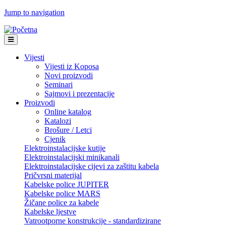
Jump to navigation
Vijesti
Vijesti iz Koposa
Novi proizvodi
Seminari
Sajmovi i prezentacije
Proizvodi
Online katalog
Katalozi
Brošure / Letci
Cjenik
Elektroinstalacijske kutije
Elektroinstalacijski minikanali
Elektroinstalacijske cijevi za zaštitu kabela
Pričvrsni materijal
Kabelske police JUPITER
Kabelske police MARS
Žičane police za kabele
Kabelske ljestve
Vatrootporne konstrukcije - standardizirane