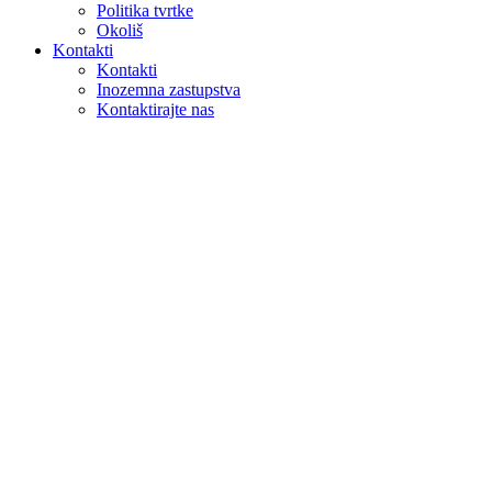
Politika tvrtke
Okoliš
Kontakti
Kontakti
Inozemna zastupstva
Kontaktirajte nas
Pretraga
na webu
u proizvodima
GLOBAL
Europa
English version
|
en
Česká republika
|
cs
Austria
|
de
Estonia
|
et