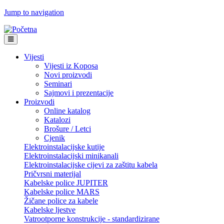
Jump to navigation
Vijesti
Vijesti iz Koposa
Novi proizvodi
Seminari
Sajmovi i prezentacije
Proizvodi
Online katalog
Katalozi
Brošure / Letci
Cjenik
Elektroinstalacijske kutije
Elektroinstalacijski minikanali
Elektroinstalacijske cijevi za zaštitu kabela
Pričvrsni materijal
Kabelske police JUPITER
Kabelske police MARS
Žičane police za kabele
Kabelske ljestve
Vatrootporne konstrukcije - standardizirane