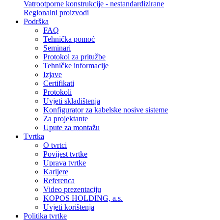
Vatrootporne konstrukcije - nestandardizirane
Regionalni proizvodi
Podrška
FAQ
Tehnička pomoć
Seminari
Protokol za pritužbe
Tehničke informacije
Izjave
Certifikati
Protokoli
Uvjeti skladištenja
Konfigurator za kabelske nosive sisteme
Za projektante
Upute za montažu
Tvrtka
O tvrtci
Povijest tvrtke
Uprava tvrtke
Karijere
Referenca
Video prezentaciju
KOPOS HOLDING, a.s.
Uvjeti korištenja
Politika tvrtke