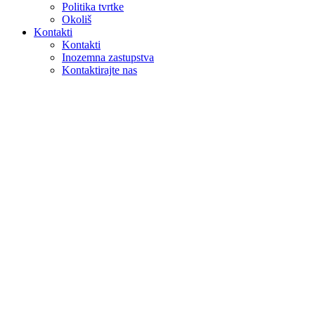
Politika tvrtke
Okoliš
Kontakti
Kontakti
Inozemna zastupstva
Kontaktirajte nas
Pretraga
na webu
u proizvodima
GLOBAL
Europa
English version
|
en
Česká republika
|
cs
Austria
|
de
Estonia
|
et