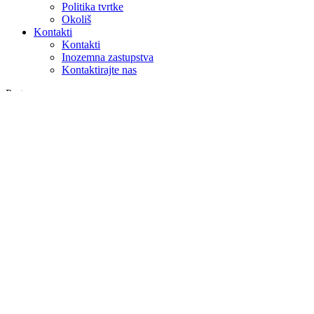
Politika tvrtke
Okoliš
Kontakti
Kontakti
Inozemna zastupstva
Kontaktirajte nas
Pretraga
na webu
u proizvodima
GLOBAL
Europa
English version
|
en
Česká republika
|
cs
Austria
|
de
Estonia
|
et