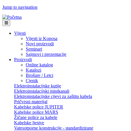
Jump to navigation
Vijesti
Vijesti iz Koposa
Novi proizvodi
Seminari
Sajmovi i prezentacije
Proizvodi
Online katalog
Katalozi
Brošure / Letci
Cjenik
Elektroinstalacijske kutije
Elektroinstalacijski minikanali
Elektroinstalacijske cijevi za zaštitu kabela
Pričvrsni materijal
Kabelske police JUPITER
Kabelske police MARS
Žičane police za kabele
Kabelske ljestve
Vatrootporne konstrukcije - standardizirane