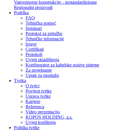
Vatrootporne konstrukcije - nestandardizirane
Regionalni proizvodi
Podrška
FAQ
Tehnička pomoć
Seminari
Protokol za pritužbe
Tehničke informacije
Izjave
Certifikati
Protokoli
Uvjeti skladištenja
Konfigurator za kabelske nosive sisteme
Za projektante
Upute za montažu
Tvrtka
O tvrtci
Povijest tvrtke
Uprava tvrtke
Karijere
Referenca
Video prezentaciju
KOPOS HOLDING, a.s.
Uvjeti korištenja
Politika tvrtke